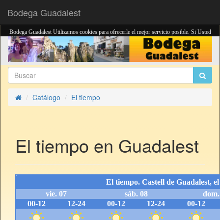
Bodega Guadalest
Bodega Guadalest Utilizamos cookies para ofrecerle el mejor servicio posible. Si Usted
continua navegando por el sito, usted esta de acuerdo con el
uso de cookies
.
Estoy de acuerdo
Catálogo
El tiempo
Inicio
El tiempo en Guadalest