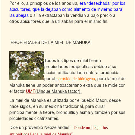
Por ello, a principios de los años 80,
era ″desechada″ por los
apicultores, que la dejaban como alimento de invierno para
las abejas
o si la extractaban la vendían a bajo precio a
otros apicultores que la utilizaban para el mismo fin.
PROPIEDADES DE LA MIEL DE MANUKA:
Todos los tipos de miel tienen
propiedades terapéuticas debido a su
acción antibacteriana natural
producida
por el
, pero la miel de
peróxido de hidrógeno
Manuka tiene un poder antibacteriano extra que se mide con
el factor
UMF
(Unique Manuka factor).
La miel de Manuka es utilizada por el pueblo Maori, desde
hace siglos, en su medicina tradicional, para curar
principalmente la fiebre, bronquitis y asma y también por sus
propiedades cicatrizantes.
Dice un proverbio Neozelandés:
″Donde no llegan los
antibióticos llega la miel de Manuka″.