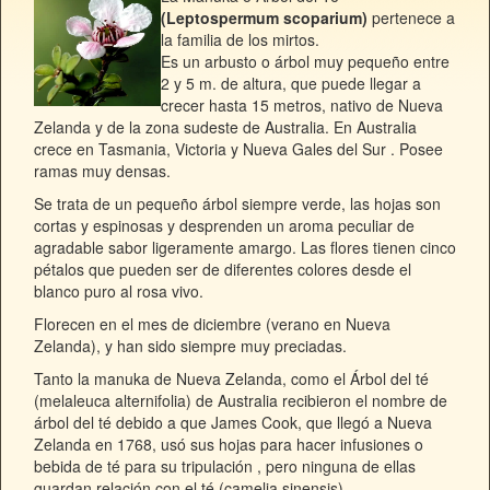
(Leptospermum scoparium)
pertenece a
la familia de los mirtos.
Es un arbusto o árbol muy pequeño entre
2 y 5 m. de altura, que puede llegar a
crecer hasta 15 metros, nativo de Nueva
Zelanda y de la zona sudeste de Australia. En Australia
crece en Tasmania, Victoria y Nueva Gales del Sur . Posee
ramas muy densas.
Se trata de un pequeño árbol
siempre verde
, las hojas son
cortas y espinosas y desprenden un aroma peculiar de
agradable sabor ligeramente amargo. Las flores tienen cinco
pétalos que pueden ser de diferentes colores desde el
blanco puro al rosa vivo.
Florecen en el
mes de diciembre (verano en Nueva
Zelanda)
, y han sido siempre muy preciadas.
Tanto la manuka de Nueva Zelanda, como el Árbol del té
(melaleuca alternifolia) de Australia recibieron el nombre de
árbol del té debido a que James Cook, que llegó a Nueva
Zelanda en 1768, usó sus hojas para hacer infusiones o
bebida de té para su tripulación , pero ninguna de ellas
guardan relación con el té (camelia sinensis).