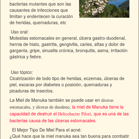
bacterias mutantes que son las
causantes de infecciones que
limitan y endentecen la curación
de heridas, quemaduras, etc
Uso oral:
Molestias estomacales en general, úlcera gastro-duodenal,
hernia de hiato, gastritis, gengivitis, caries, aftas y dolor de
garganta, gripe, sinusitis crónica, bronquitis, asma, irritación
gástrica y fiebre.
Uso tópico:
Cicatrización de todo tipo de heridas, eczemas, úlceras de
piel, escaras por diabetes o posición, quemaduras y
picaduras de insectos.
La Miel de Manuka también se puede usar en
úlceras
,
la miel de Manuka tiene la
estomacales, y úlceras de duodeno
capacidad de destruir el
que es una de las
Helicobacter Pilori,
bacterias causa de las úlceras estomacales.
El Mejor Tipo De Miel Para el acné:
¿Qué hace que la miel manuka sea tan buena para combatir