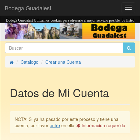
Bodega Guadalest
Altern
Naveg
Bodega Guadalest Utilizamos cookies para ofrecerle el mejor servicio posible. Si Usted
continua navegando por el sito, usted esta de acuerdo con el
uso de cookies
.
Estoy de acuerdo
Catálogo
Crear una Cuenta
Inicio
Datos de Mi Cuenta
NOTA:
Si ya ha pasado por este proceso y tiene una
cuenta, por favor
entre
en ella.
Información requerida