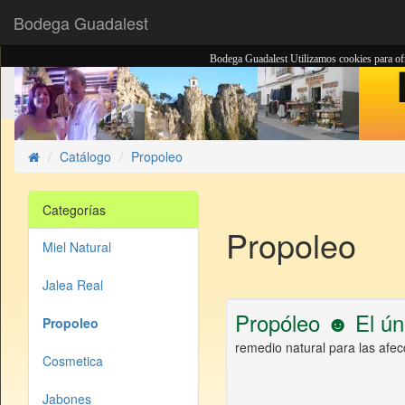
Bodega Guadalest
Bodega Guadalest Utilizamos cookies para ofre
Catálogo
Propoleo
Inicio
Categorías
Propoleo
Miel Natural
Jalea Real
Propóleo ☻ El úni
Propoleo
remedio natural para las afec
Cosmetica
Jabones