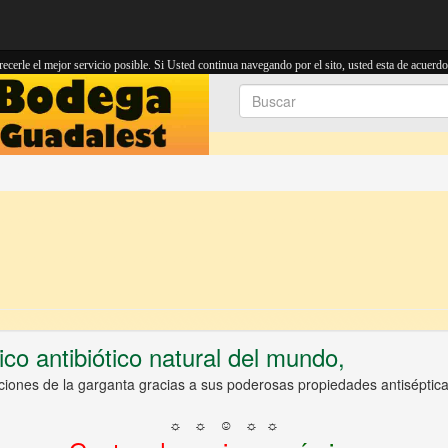
cerle el mejor servicio posible. Si Usted continua navegando por el sito, usted esta de acuerdo
co antibiótico natural del mundo,
ciones de la garganta gracias a sus poderosas propiedades antiséptica
☼ ☼ ☺ ☼ ☼