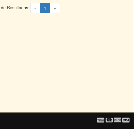
 de Resultados:
(current)
«
1
»