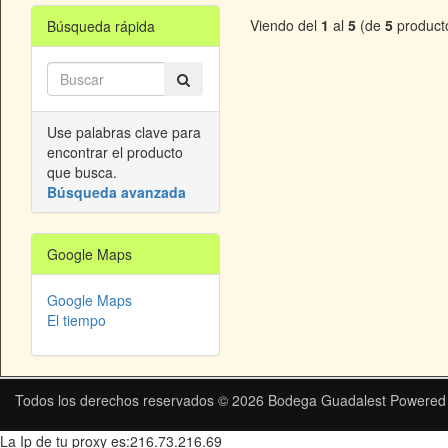
Viendo del
1
al
5
(de
5
product
Búsqueda rápida
Use palabras clave para
encontrar el producto
que busca.
Búsqueda avanzada
Google Maps
Google Maps
El tiempo
Todos los derechos reservados © 2026
Bodega Guadalest
Powered
La Ip de tu proxy es:216.73.216.69