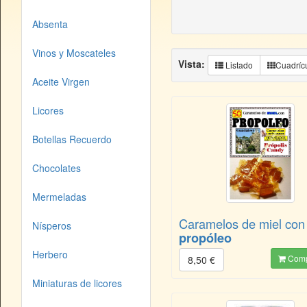
Absenta
Vinos y Moscateles
Vista:
Listado
Cuadríc
Aceite Virgen
Licores
Botellas Recuerdo
Chocolates
Mermeladas
Caramelos de miel con
Nísperos
propóleo
Herbero
Comp
8,50 €
Miniaturas de licores