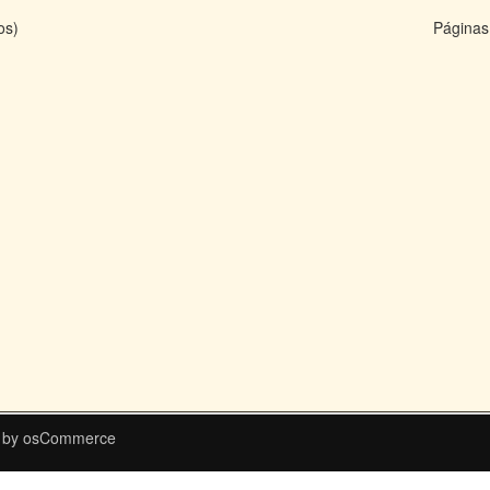
os)
Páginas
 by
osCommerce