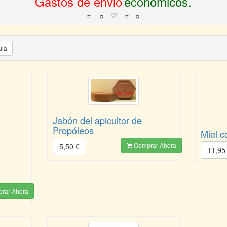
Gastos de envio
económicos.
☼ ☼ ♡ ☼ ☼
ula
Jabón del apicultor de
Propóleos
Miel c
Comprar Ahora
5,50 €
11,95
rar Ahora